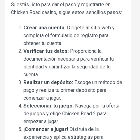
Si estás listo para dar el paso y registrarte en
Chicken Road casino, sigue estos sencillos pasos:
Crear una cuenta:
Dirígete al sitio web y
completa el formulario de registro para
obtener tu cuenta.
Verificar tus datos:
Proporciona la
documentación necesaria para verificar tu
identidad y garantizar la seguridad de tu
cuenta.
Realizar un depósito:
Escoge un método de
pago y realiza tu primer depósito para
comenzar a jugar.
Seleccionar tu juego:
Navega por la oferta
de juegos y elige Chicken Road 2 para
empezar a jugar.
¡Comenzar a jugar!
Disfruta de la
experiencia y aplica estrategias para