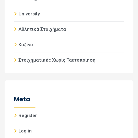
University
Αθλητικά Στοιχήματα
Καζίνο
Στοιχηματικές Χωρίς Ταυτοποίηση
Meta
Register
Log in