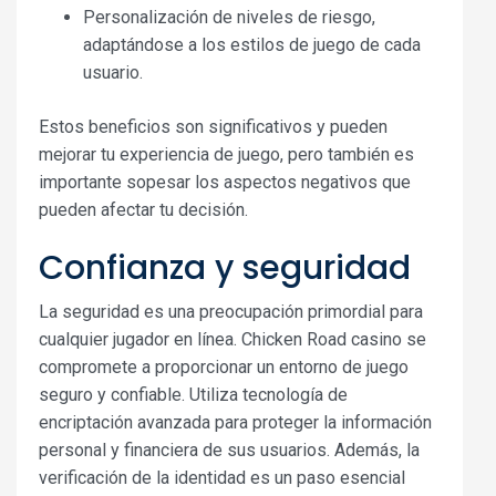
Personalización de niveles de riesgo,
adaptándose a los estilos de juego de cada
usuario.
Estos beneficios son significativos y pueden
mejorar tu experiencia de juego, pero también es
importante sopesar los aspectos negativos que
pueden afectar tu decisión.
Confianza y seguridad
La seguridad es una preocupación primordial para
cualquier jugador en línea. Chicken Road casino se
compromete a proporcionar un entorno de juego
seguro y confiable. Utiliza tecnología de
encriptación avanzada para proteger la información
personal y financiera de sus usuarios. Además, la
verificación de la identidad es un paso esencial