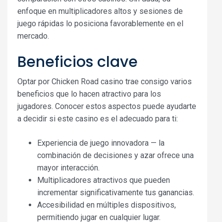
enfoque en multiplicadores altos y sesiones de
juego rápidas lo posiciona favorablemente en el
mercado.
Beneficios clave
Optar por Chicken Road casino trae consigo varios
beneficios que lo hacen atractivo para los
jugadores. Conocer estos aspectos puede ayudarte
a decidir si este casino es el adecuado para ti:
Experiencia de juego innovadora — la
combinación de decisiones y azar ofrece una
mayor interacción.
Multiplicadores atractivos que pueden
incrementar significativamente tus ganancias.
Accesibilidad en múltiples dispositivos,
permitiendo jugar en cualquier lugar.