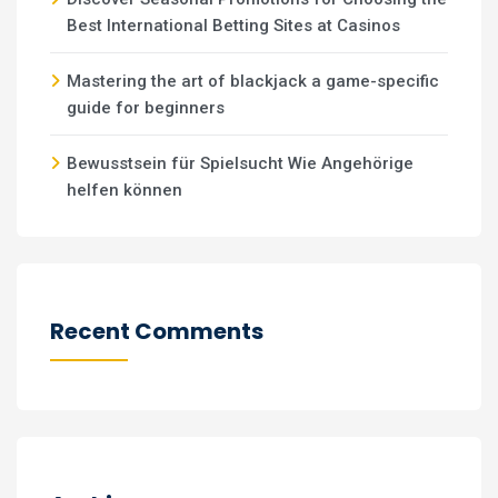
Best International Betting Sites at Casinos
Mastering the art of blackjack a game-specific
guide for beginners
Bewusstsein für Spielsucht Wie Angehörige
helfen können
Recent Comments