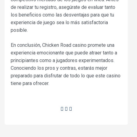
de realizar tu registro, asegúrate de evaluar tanto
los beneficios como las desventajas para que tu
experiencia de juego sea lo más satisfactoria
posible.
En conclusión, Chicken Road casino promete una
experiencia emocionante que puede atraer tanto a
principiantes como a jugadores experimentados.
Conociendo los pros y contras, estarás mejor
preparado para disfrutar de todo lo que este casino
tiene para ofrecer.