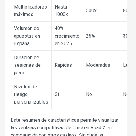
Multiplicadores
Hasta
500x
800x
máximos
1000x
Volumen de
40%
apuestas en
crecimiento
25%
30%
España
en 2025
Duración de
sesiones de
Rápidas
Moderadas
Lenta
juego
Niveles de
riesgo
Sí
No
No
personalizables
Este resumen de características permite visualizar
las ventajas competitivas de Chicken Road 2 en
comparación con otros casinos. Sin duda, su