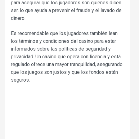
para asegurar que los jugadores son quienes dicen
ser, lo que ayuda a prevenir el fraude y el lavado de
dinero.
Es recomendable que los jugadores también lean
los términos y condiciones del casino para estar
informados sobre las políticas de seguridad y
privacidad. Un casino que opera con licencia y está
regulado ofrece una mayor tranquilidad, asegurando
que los juegos son justos y que los fondos están
seguros.