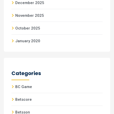
December 2025
November 2025
October 2025
January 2020
Categories
BC Game
Betscore
Betsson