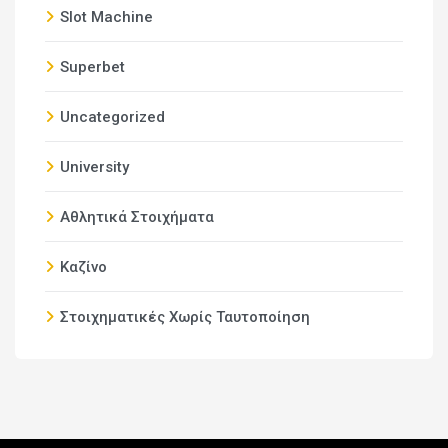
Slot Machine
Superbet
Uncategorized
University
Αθλητικά Στοιχήματα
Καζίνο
Στοιχηματικές Χωρίς Ταυτοποίηση