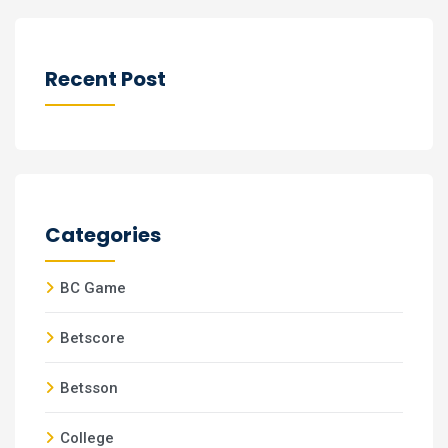
Recent Post
Categories
BC Game
Betscore
Betsson
College