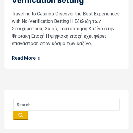
Verification Betting
Traveling to Casinos Discover the Best Experiences
with No-Verification Betting Η Εξέλιξη των
Στοιχηματικές Χωρίς Ταυτοποίηση Καζίνο στην
Ψηφιακή Εποχή Η ψηφιακή εποχή έχει φέρει
επανάσταση στον κόσμο των καζίνο,
Read More