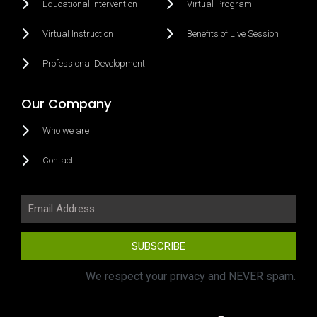
Educational Intervention
Virtual Program
Virtual Instruction
Benefits of Live Session
Professional Development
Our Company
Who we are
Contact
SUBSCRIBE
We respect your privacy and NEVER spam.