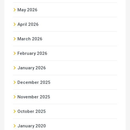
May 2026
April 2026
March 2026
February 2026
January 2026
December 2025
November 2025
October 2025
January 2020