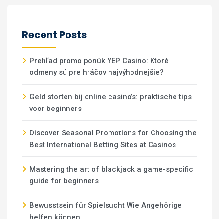
Recent Posts
Prehľad promo ponúk YEP Casino: Ktoré
odmeny sú pre hráčov najvýhodnejšie?
Geld storten bij online casino’s: praktische tips
voor beginners
Discover Seasonal Promotions for Choosing the
Best International Betting Sites at Casinos
Mastering the art of blackjack a game-specific
guide for beginners
Bewusstsein für Spielsucht Wie Angehörige
helfen können