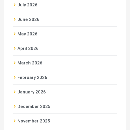
July 2026
June 2026
May 2026
April 2026
March 2026
February 2026
January 2026
December 2025
November 2025