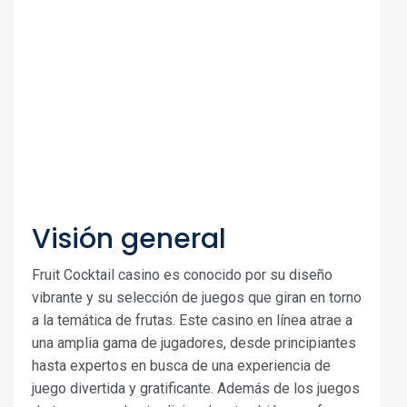
Visión general
Fruit Cocktail casino es conocido por su diseño
vibrante y su selección de juegos que giran en torno
a la temática de frutas. Este casino en línea atrae a
una amplia gama de jugadores, desde principiantes
hasta expertos en busca de una experiencia de
juego divertida y gratificante. Además de los juegos