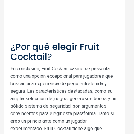
¿Por qué elegir Fruit
Cocktail?
En conclusión, Fruit Cocktail casino se presenta
como una opción excepcional para jugadores que
buscan una experiencia de juego entretenida y
segura. Las características destacadas, como su
amplia selección de juegos, generosos bonos y un
sólido sistema de seguridad, son argumentos
convincentes para elegir esta plataforma. Tanto si
eres un principiante como un jugador
experimentado, Fruit Cocktail tiene algo que