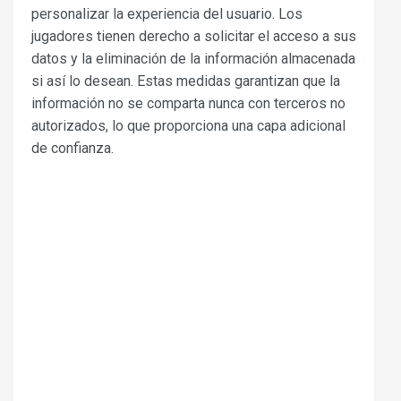
personalizar la experiencia del usuario. Los
jugadores tienen derecho a solicitar el acceso a sus
datos y la eliminación de la información almacenada
si así lo desean. Estas medidas garantizan que la
información no se comparta nunca con terceros no
autorizados, lo que proporciona una capa adicional
de confianza.