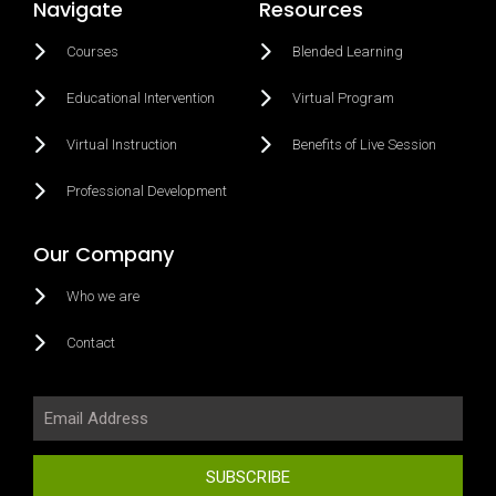
Navigate
Resources
Courses
Blended Learning
Educational Intervention
Virtual Program
Virtual Instruction
Benefits of Live Session
Professional Development
Our Company
Who we are
Contact
SUBSCRIBE