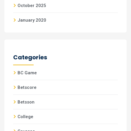
October 2025
January 2020
Categories
BC Game
Betscore
Betsson
College