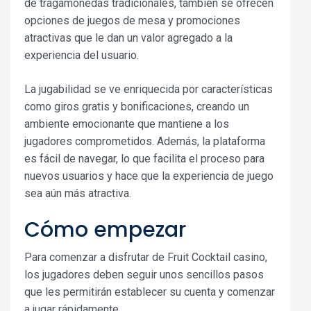
de tragamonedas tradicionales, también se ofrecen
opciones de juegos de mesa y promociones
atractivas que le dan un valor agregado a la
experiencia del usuario.
La jugabilidad se ve enriquecida por características
como giros gratis y bonificaciones, creando un
ambiente emocionante que mantiene a los
jugadores comprometidos. Además, la plataforma
es fácil de navegar, lo que facilita el proceso para
nuevos usuarios y hace que la experiencia de juego
sea aún más atractiva.
Cómo empezar
Para comenzar a disfrutar de Fruit Cocktail casino,
los jugadores deben seguir unos sencillos pasos
que les permitirán establecer su cuenta y comenzar
a jugar rápidamente.