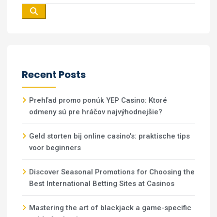
Recent Posts
Prehľad promo ponúk YEP Casino: Ktoré
odmeny sú pre hráčov najvýhodnejšie?
Geld storten bij online casino’s: praktische tips
voor beginners
Discover Seasonal Promotions for Choosing the
Best International Betting Sites at Casinos
Mastering the art of blackjack a game-specific