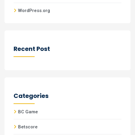
WordPress.org
Recent Post
Categories
BC Game
Betscore