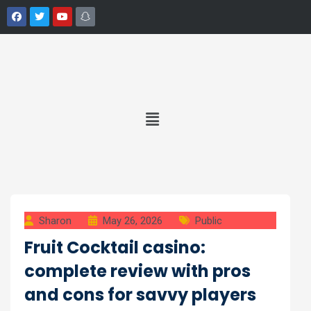
Sharon
May 26, 2026
Public
Fruit Cocktail casino:
complete review with pros
and cons for savvy players