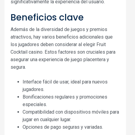
significativamente la experiencia del usuario.
Beneficios clave
Además de la diversidad de juegos y premios
atractivos, hay varios beneficios adicionales que
los jugadores deben considerar al elegir Fruit
Cocktail casino. Estos factores son cruciales para
asegurar una experiencia de juego placentera y
segura.
Interface fácil de usar, ideal para nuevos
jugadores.
Bonificaciones regulares y promociones
especiales.
Compatibilidad con dispositivos móviles para
jugar en cualquier lugar.
Opciones de pago seguras y variadas.