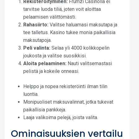
Rekisteröityminen:
Frumzi Casinolla ei
tarvitse luoda tiliä, joten voit aloittaa
pelaamisen välittömästi.
Rahasiirto:
Valitse haluamasi maksutapa ja
tee talletus. Kasino tukee monia paikallisia
maksutapoja.
Peli valinta:
Selaa yli 4000 kolikkopelin
joukosta ja valitse suosikkisi.
Aloita pelaaminen:
Nauti valitsemastasi
pelistä ja kokeile onneasi.
Helppo ja nopea rekisteröinti ilman tilin
luontia.
Monipuoliset maksuvalinnat, jotka tukevat
paikallisia pankkeja.
Laaja valikoima pelejä, joista valita.
Ominaisuuksien vertailu