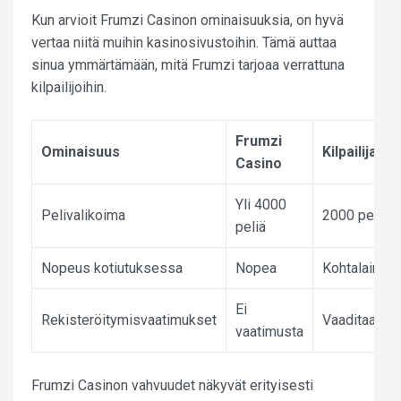
Kun arvioit Frumzi Casinon ominaisuuksia, on hyvä
vertaa niitä muihin kasinosivustoihin. Tämä auttaa
sinua ymmärtämään, mitä Frumzi tarjoaa verrattuna
kilpailijoihin.
Frumzi
Ominaisuus
Kilpailija A
Casino
Yli 4000
Pelivalikoima
2000 peliä
peliä
Nopeus kotiutuksessa
Nopea
Kohtalainen
Ei
Rekisteröitymisvaatimukset
Vaaditaan
vaatimusta
Frumzi Casinon vahvuudet näkyvät erityisesti