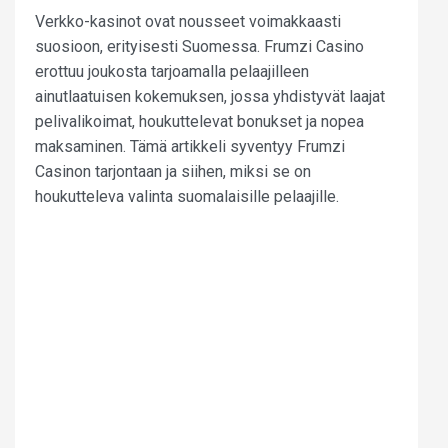
Verkko-kasinot ovat nousseet voimakkaasti
suosioon, erityisesti Suomessa. Frumzi Casino
erottuu joukosta tarjoamalla pelaajilleen
ainutlaatuisen kokemuksen, jossa yhdistyvät laajat
pelivalikoimat, houkuttelevat bonukset ja nopea
maksaminen. Tämä artikkeli syventyy Frumzi
Casinon tarjontaan ja siihen, miksi se on
houkutteleva valinta suomalaisille pelaajille.