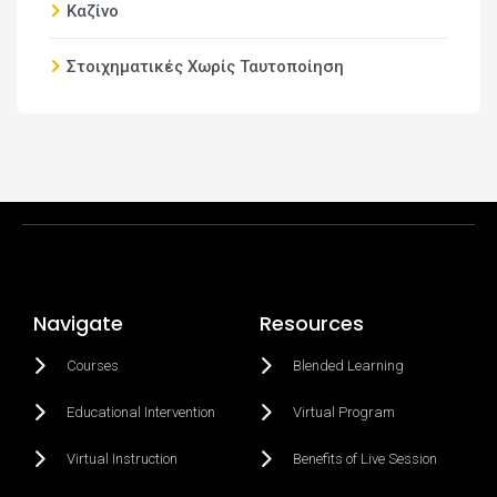
Καζίνο
Στοιχηματικές Χωρίς Ταυτοποίηση
Navigate
Resources
Courses
Blended Learning
Educational Intervention
Virtual Program
Virtual Instruction
Benefits of Live Session