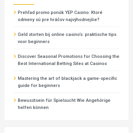
Prehľad promo ponúk YEP Casino: Ktoré
odmeny sú pre hráčov najvýhodnejšie?
Geld storten bij online casino’s: praktische tips
voor beginners
Discover Seasonal Promotions for Choosing the
Best International Betting Sites at Casinos
Mastering the art of blackjack a game-specific
guide for beginners
Bewusstsein für Spielsucht Wie Angehörige
helfen können