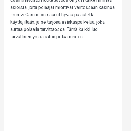
Casinosivuston luotettavuus on yksi tärkeimmistä
asioista, joita pelaajat miettivät valitessaan kasinoa.
Frumzi Casino on saanut hyvää palautetta
käyttäjiltään, ja se tarjoaa asiakaspalvelua, joka
auttaa pelaajia tarvittaessa. Tämä kaikki luo
turvallisen ympäristön pelaamiseen.