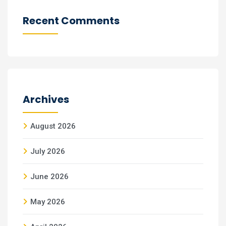
Recent Comments
Archives
August 2026
July 2026
June 2026
May 2026