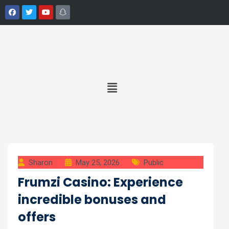
Sharon
May 25, 2026
Public
Frumzi Casino: Experience
incredible bonuses and
offers