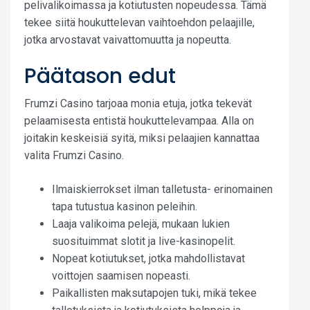
pelivalikoimassa ja kotiutusten nopeudessa. Tämä
tekee siitä houkuttelevan vaihtoehdon pelaajille,
jotka arvostavat vaivattomuutta ja nopeutta.
Päätason edut
Frumzi Casino tarjoaa monia etuja, jotka tekevät
pelaamisesta entistä houkuttelevampaa. Alla on
joitakin keskeisiä syitä, miksi pelaajien kannattaa
valita Frumzi Casino.
Ilmaiskierrokset ilman talletusta- erinomainen
tapa tutustua kasinon peleihin.
Laaja valikoima pelejä, mukaan lukien
suosituimmat slotit ja live-kasinopelit.
Nopeat kotiutukset, jotka mahdollistavat
voittojen saamisen nopeasti.
Paikallisten maksutapojen tuki, mikä tekee