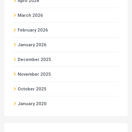
April 2026
March 2026
February 2026
January 2026
December 2025
November 2025
October 2025
January 2020