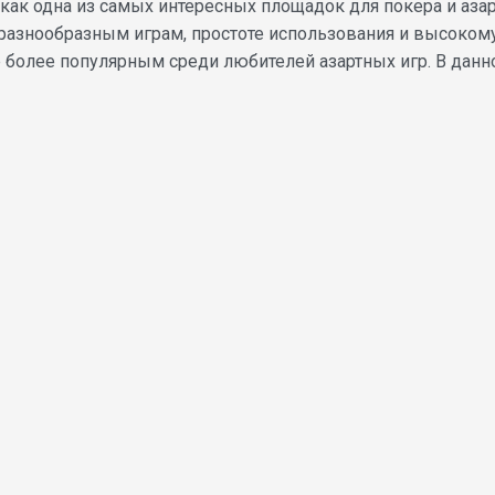
как одна из самых интересных площадок для покера и азар
азнообразным играм, простоте использования и высокому
 более популярным среди любителей азартных игр. В данно