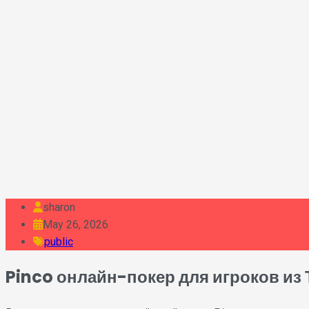
sharon
May 26, 2026
public
Pinco онлайн-покер для игроков из