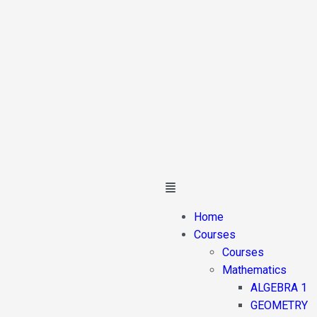
Home
Courses
Courses
Mathematics
ALGEBRA 1
GEOMETRY