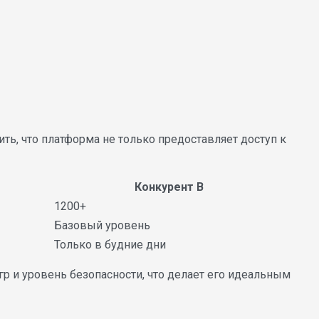
ь, что платформа не только предоставляет доступ к
Конкурент B
1200+
Базовый уровень
Только в будние дни
гр и уровень безопасности, что делает его идеальным