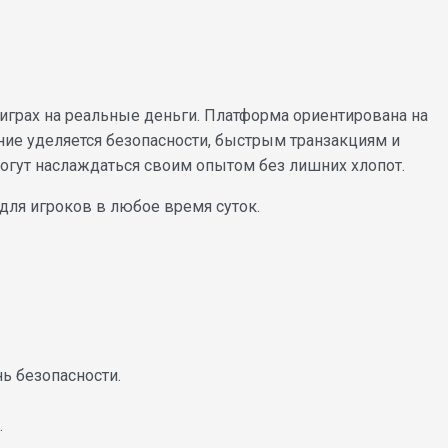
 играх на реальные деньги. Платформа ориентирована на
ние уделяется безопасности, быстрым транзакциям и
огут наслаждаться своим опытом без лишних хлопот.
для игроков в любое время суток.
ь безопасности.
.