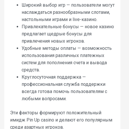
Широкий выбор игр — пользователи могут
наслаждаться разнообразными слотами,
настольными играми и live-казино.
Привлекательные бонусы — новое казино
предлагает щедрые бонусы для
привлечения новых игроков.
Удобные методы оплаты — возможность
использования различных платежных
систем для пополнения счета и вывода
средств.
Круглосуточная поддержка —
профессиональная служба поддержки
всегда готова помочь пользователям с
любыми вопросами.
Эти факторы формируют положительный
имидж Pin Up casino и делают его популярным
среди азартных игроков.