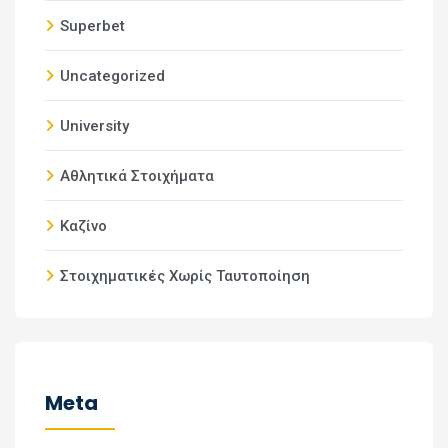
Superbet
Uncategorized
University
Αθλητικά Στοιχήματα
Καζίνο
Στοιχηματικές Χωρίς Ταυτοποίηση
Meta