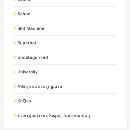
School
Slot Machine
Superbet
Uncategorized
University
Αθλητικά Στοιχήματα
Καζίνο
Στοιχηματικές Χωρίς Ταυτοποίηση