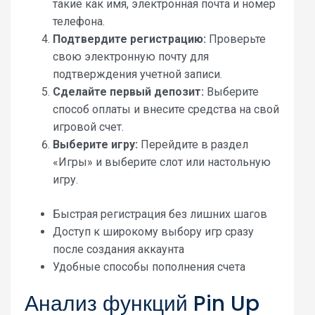
такие как имя, электронная почта и номер
телефона.
Подтвердите регистрацию:
Проверьте
свою электронную почту для
подтверждения учетной записи.
Сделайте первый депозит:
Выберите
способ оплаты и внесите средства на свой
игровой счет.
Выберите игру:
Перейдите в раздел
«Игры» и выберите слот или настольную
игру.
Быстрая регистрация без лишних шагов
Доступ к широкому выбору игр сразу
после создания аккаунта
Удобные способы пополнения счета
Анализ функций Pin Up