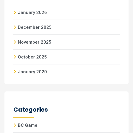
January 2026
December 2025
November 2025
October 2025
January 2020
Categories
BC Game