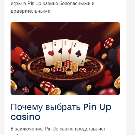
игры в Pin Up казино безопасными и
доверительными.
Почему выбрать Pin Up
casino
В заключение, Pin Up casino представляет