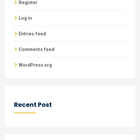
Register
Log in
Entries feed
Comments feed
WordPress.org
Recent Post