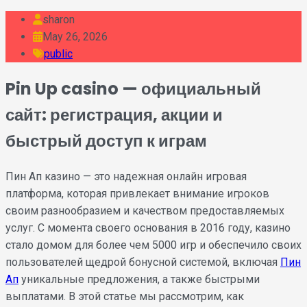
Menu
sharon
May 26, 2026
public
Pin Up casino — официальный
сайт: регистрация, акции и
быстрый доступ к играм
Пин Ап казино — это надежная онлайн игровая
платформа, которая привлекает внимание игроков
своим разнообразием и качеством предоставляемых
услуг. С момента своего основания в 2016 году, казино
стало домом для более чем 5000 игр и обеспечило своих
пользователей щедрой бонусной системой, включая
Пин
Ап
уникальные предложения, а также быстрыми
выплатами. В этой статье мы рассмотрим, как