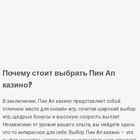
Почему стоит выбрать Пин Ап
казино?
В заключение, Пин Ап казино представляет собой
отличное место для онлайн-игр, сочетая широкий выбор
игр, щедрые бонусы и высокую скорость выплат.
Независимо от уровня вашего опыта, вы найдете здесь
что-то интересное для себя. Выбор Пин Ап казино — это