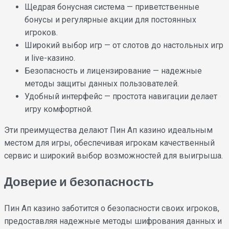
Щедрая бонусная система — приветственные
бонусы и регулярные акции для постоянных
игроков.
Широкий выбор игр — от слотов до настольных игр
и live-казино.
Безопасность и лицензирование — надежные
методы защиты данных пользователей.
Удобный интерфейс — простота навигации делает
игру комфортной.
Эти преимущества делают Пин Ап казино идеальным
местом для игры, обеспечивая игрокам качественный
сервис и широкий выбор возможностей для выигрыша.
Доверие и безопасность
Пин Ап казино заботится о безопасности своих игроков,
предоставляя надежные методы шифрования данных и