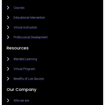
Courses
Educational Intervention
Virtual Instruction
Professional Development
Resources
Blended Learning
Virtual Program
Benefits of Live Session
Our Company
Who we are