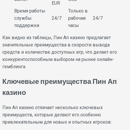
EUR
Время работы
Только в
службы
24/7
рабочие
24/7
поддержки
часы
Как видно из таблицы, Пин Ап казино предлагает
значительные преимущества в скорости вывода
средств и количестве доступных игр, что делает его
конкурентоспособным выбором на рынке онлайн-
гемблинга.
Ключевые преимущества Пин Ап
казино
Пин Ап казино отличает несколько ключевых
преимуществ, которые делают его особенно
привлекательным для новых и опытных игроков: