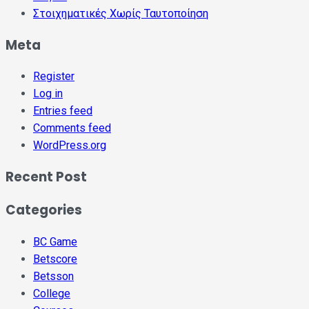
Στοιχηματικές Χωρίς Ταυτοποίηση
Meta
Register
Log in
Entries feed
Comments feed
WordPress.org
Recent Post
Categories
BC Game
Betscore
Betsson
College