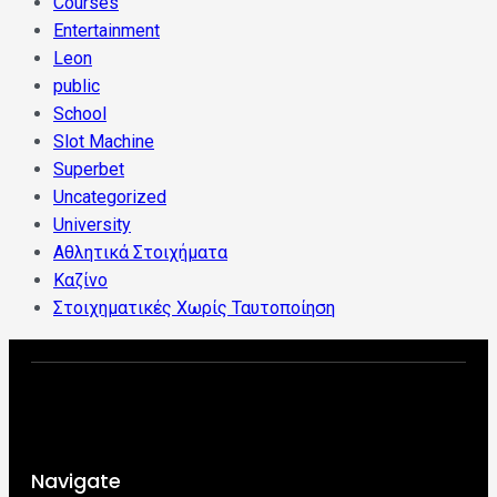
Courses
Entertainment
Leon
public
School
Slot Machine
Superbet
Uncategorized
University
Αθλητικά Στοιχήματα
Καζίνο
Στοιχηματικές Χωρίς Ταυτοποίηση
Navigate