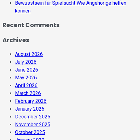
Bewusstsein für Spielsucht Wie Angehörige helfen
können
Recent Comments
Archives
August 2026
July 2026
June 2026
May 2026
April 2026
March 2026
February 2026
January 2026
December 2025
November 2025
October 2025