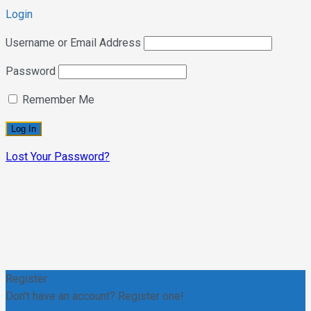
Login
Username or Email Address
Password
Remember Me
Lost Your Password?
Register
Don't have an account? Register one!