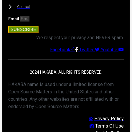
Contact
Email
SUBSCRIBE
We respect your privacy and NEVER spam.
Facebook-f
Twitter
Youtube
2024 HAKABA. ALL RIGHTS RESERVED.
HAKABA name is used under a limited license from
Open Source Matters in the United States and other
countries. Any other websites are not affiliated with or
endorsed by Open Source Matters.
Privacy Policy
Terms Of Use