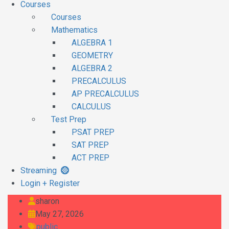
Courses
Courses
Mathematics
ALGEBRA 1
GEOMETRY
ALGEBRA 2
PRECALCULUS
AP PRECALCULUS
CALCULUS
Test Prep
PSAT PREP
SAT PREP
ACT PREP
Streaming
Login + Register
sharon
May 27, 2026
public