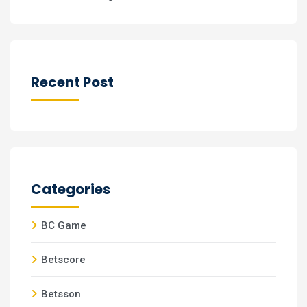
Recent Post
Categories
BC Game
Betscore
Betsson