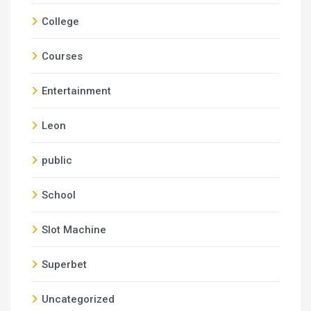
College
Courses
Entertainment
Leon
public
School
Slot Machine
Superbet
Uncategorized