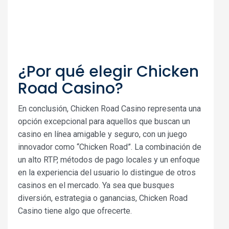
¿Por qué elegir Chicken
Road Casino?
En conclusión, Chicken Road Casino representa una
opción excepcional para aquellos que buscan un
casino en línea amigable y seguro, con un juego
innovador como “Chicken Road”. La combinación de
un alto RTP, métodos de pago locales y un enfoque
en la experiencia del usuario lo distingue de otros
casinos en el mercado. Ya sea que busques
diversión, estrategia o ganancias, Chicken Road
Casino tiene algo que ofrecerte.