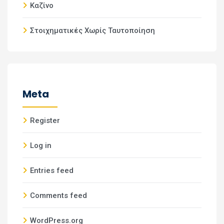
Καζίνο
Στοιχηματικές Χωρίς Ταυτοποίηση
Meta
Register
Log in
Entries feed
Comments feed
WordPress.org