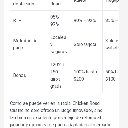
Ruleta
Tragaperra
destacado
Road
95% –
RTP
90% – 92%
85% – 88%
97%
Locales
Métodos de
Solo e-
y
Solo tarjeta
pago
wallets
seguros
120% +
250
100% hasta
50% hasta
Bonos
giros
$200
$100
gratis
Como se puede ver en la tabla, Chicken Road
Casino no solo ofrece un juego innovador, sino
también un excelente porcentaje de retorno al
jugador y opciones de pago adaptadas al mercado