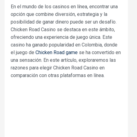
En el mundo de los casinos en línea, encontrar una
opción que combine diversión, estrategia y la
posibilidad de ganar dinero puede ser un desafío.
Chicken Road Casino se destaca en este ámbito,
ofreciendo una experiencia de juego única. Este
casino ha ganado popularidad en Colombia, donde
el juego de
Chicken Road game
se ha convertido en
una sensación. En este artículo, exploraremos las
razones para elegir Chicken Road Casino en
comparación con otras plataformas en línea.