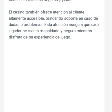
El casino también ofrece atención al cliente
altamente accesible, brindando soporte en caso de
dudas o problemas. Esta atención asegura que cada
jugador se sienta respaldado y seguro mientras
disfruta de su experiencia de juego.