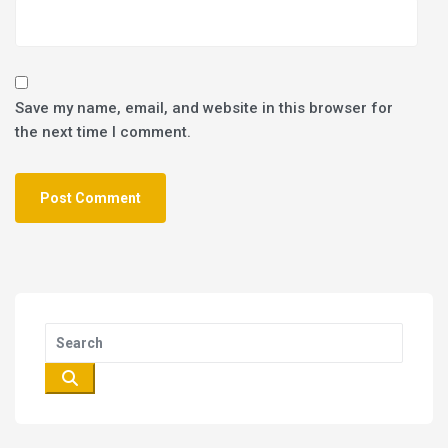
Save my name, email, and website in this browser for
the next time I comment.