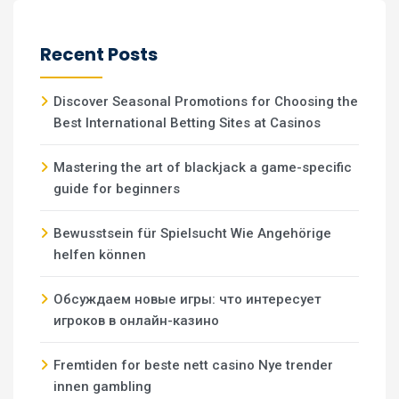
Recent Posts
Discover Seasonal Promotions for Choosing the
Best International Betting Sites at Casinos
Mastering the art of blackjack a game-specific
guide for beginners
Bewusstsein für Spielsucht Wie Angehörige
helfen können
Обсуждаем новые игры: что интересует
игроков в онлайн-казино
Fremtiden for beste nett casino Nye trender
innen gambling