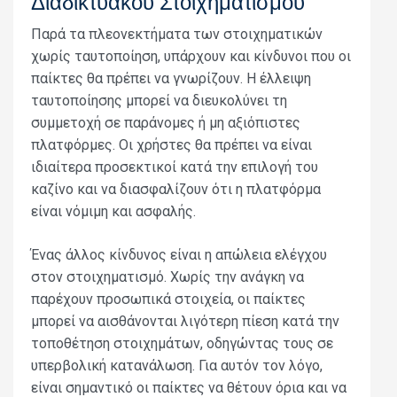
Διαδικτυακού Στοιχηματισμού
Παρά τα πλεονεκτήματα των στοιχηματικών
χωρίς ταυτοποίηση, υπάρχουν και κίνδυνοι που οι
παίκτες θα πρέπει να γνωρίζουν. Η έλλειψη
ταυτοποίησης μπορεί να διευκολύνει τη
συμμετοχή σε παράνομες ή μη αξιόπιστες
πλατφόρμες. Οι χρήστες θα πρέπει να είναι
ιδιαίτερα προσεκτικοί κατά την επιλογή του
καζίνο και να διασφαλίζουν ότι η πλατφόρμα
είναι νόμιμη και ασφαλής.
Ένας άλλος κίνδυνος είναι η απώλεια ελέγχου
στον στοιχηματισμό. Χωρίς την ανάγκη να
παρέχουν προσωπικά στοιχεία, οι παίκτες
μπορεί να αισθάνονται λιγότερη πίεση κατά την
τοποθέτηση στοιχημάτων, οδηγώντας τους σε
υπερβολική κατανάλωση. Για αυτόν τον λόγο,
είναι σημαντικό οι παίκτες να θέτουν όρια και να