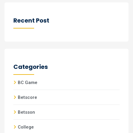
Recent Post
Categories
BC Game
Betscore
Betsson
College