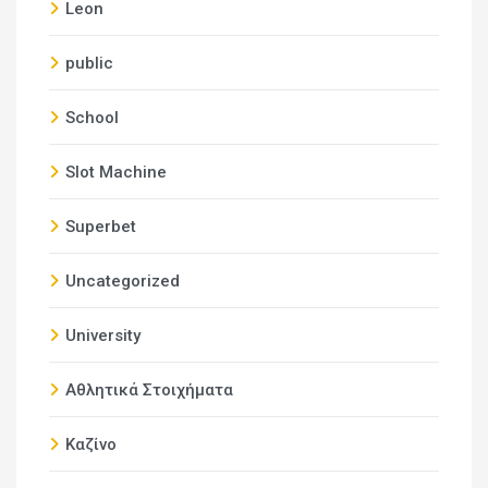
Leon
public
School
Slot Machine
Superbet
Uncategorized
University
Αθλητικά Στοιχήματα
Καζίνο