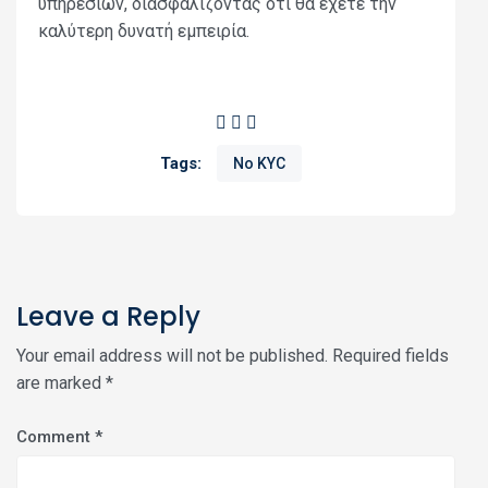
υπηρεσιών, διασφαλίζοντας ότι θα έχετε την
καλύτερη δυνατή εμπειρία.
Tags:
No KYC
Leave a Reply
Your email address will not be published.
Required fields
are marked
*
Comment
*