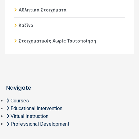
Αθλητικά Στοιχήματα
Καζίνο
Στοιχηματικές Χωρίς Ταυτοποίηση
Navigate
Courses
Educational Intervention
Virtual Instruction
Professional Development