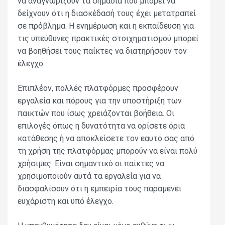
να αναγνωρίζουν τα σημάδια που μπορεί να
δείχνουν ότι η διασκέδασή τους έχει μετατραπεί
σε πρόβλημα. Η ενημέρωση και η εκπαίδευση για
τις υπεύθυνες πρακτικές στοιχηματισμού μπορεί
να βοηθήσει τους παίκτες να διατηρήσουν τον
έλεγχο.
Επιπλέον, πολλές πλατφόρμες προσφέρουν
εργαλεία και πόρους για την υποστήριξη των
παικτών που ίσως χρειάζονται βοήθεια. Οι
επιλογές όπως η δυνατότητα να ορίσετε όρια
κατάθεσης ή να αποκλείσετε τον εαυτό σας από
τη χρήση της πλατφόρμας μπορούν να είναι πολύ
χρήσιμες. Είναι σημαντικό οι παίκτες να
χρησιμοποιούν αυτά τα εργαλεία για να
διασφαλίσουν ότι η εμπειρία τους παραμένει
ευχάριστη και υπό έλεγχο.