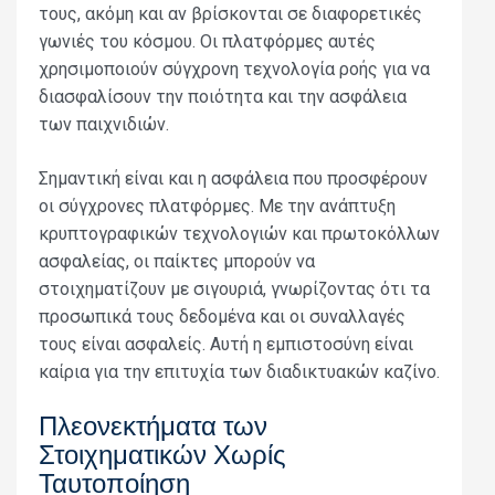
τους, ακόμη και αν βρίσκονται σε διαφορετικές
γωνιές του κόσμου. Οι πλατφόρμες αυτές
χρησιμοποιούν σύγχρονη τεχνολογία ροής για να
διασφαλίσουν την ποιότητα και την ασφάλεια
των παιχνιδιών.
Σημαντική είναι και η ασφάλεια που προσφέρουν
οι σύγχρονες πλατφόρμες. Με την ανάπτυξη
κρυπτογραφικών τεχνολογιών και πρωτοκόλλων
ασφαλείας, οι παίκτες μπορούν να
στοιχηματίζουν με σιγουριά, γνωρίζοντας ότι τα
προσωπικά τους δεδομένα και οι συναλλαγές
τους είναι ασφαλείς. Αυτή η εμπιστοσύνη είναι
καίρια για την επιτυχία των διαδικτυακών καζίνο.
Πλεονεκτήματα των
Στοιχηματικών Χωρίς
Ταυτοποίηση