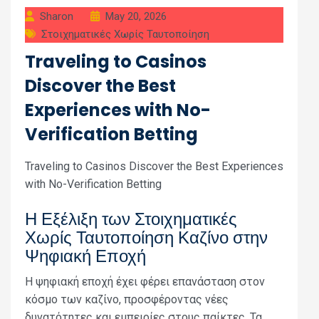
Sharon
May 20, 2026
Στοιχηματικές Χωρίς Ταυτοποίηση
Traveling to Casinos
Discover the Best
Experiences with No-
Verification Betting
Traveling to Casinos Discover the Best Experiences
with No-Verification Betting
Η Εξέλιξη των Στοιχηματικές
Χωρίς Ταυτοποίηση Καζίνο στην
Ψηφιακή Εποχή
Η ψηφιακή εποχή έχει φέρει επανάσταση στον
κόσμο των καζίνο, προσφέροντας νέες
δυνατότητες και εμπειρίες στους παίκτες. Τα