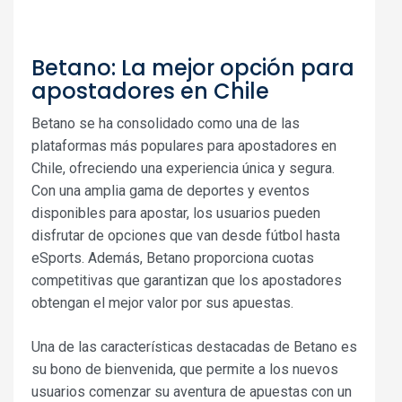
Betano: La mejor opción para
apostadores en Chile
Betano se ha consolidado como una de las
plataformas más populares para apostadores en
Chile, ofreciendo una experiencia única y segura.
Con una amplia gama de deportes y eventos
disponibles para apostar, los usuarios pueden
disfrutar de opciones que van desde fútbol hasta
eSports. Además, Betano proporciona cuotas
competitivas que garantizan que los apostadores
obtengan el mejor valor por sus apuestas.
Una de las características destacadas de Betano es
su bono de bienvenida, que permite a los nuevos
usuarios comenzar su aventura de apuestas con un