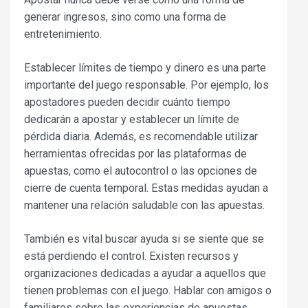
generar ingresos, sino como una forma de
entretenimiento.
Establecer límites de tiempo y dinero es una parte
importante del juego responsable. Por ejemplo, los
apostadores pueden decidir cuánto tiempo
dedicarán a apostar y establecer un límite de
pérdida diaria. Además, es recomendable utilizar
herramientas ofrecidas por las plataformas de
apuestas, como el autocontrol o las opciones de
cierre de cuenta temporal. Estas medidas ayudan a
mantener una relación saludable con las apuestas.
También es vital buscar ayuda si se siente que se
está perdiendo el control. Existen recursos y
organizaciones dedicadas a ayudar a aquellos que
tienen problemas con el juego. Hablar con amigos o
familiares sobre las experiencias de apuestas