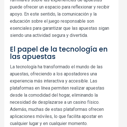
puede ofrecer un espacio para reflexionar y recibir
apoyo. En este sentido, la comunicación y la
educación sobre el juego responsable son
esenciales para garantizar que las apuestas sigan
siendo una actividad segura y divertida.
El papel de la tecnología en
las apuestas
La tecnología ha transformado el mundo de las
apuestas, ofreciendo a los apostadores una
experiencia más interactiva y accesible. Las
plataformas en línea permiten realizar apuestas
desde la comodidad del hogar, eliminando la
necesidad de desplazarse a un casino físico.
Además, muchas de estas plataformas ofrecen
aplicaciones móviles, lo que facilita apostar en
cualquier lugar y en cualquier momento.