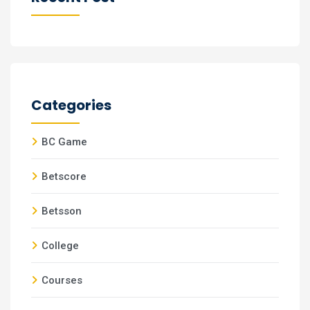
Categories
BC Game
Betscore
Betsson
College
Courses