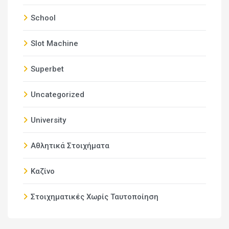
School
Slot Machine
Superbet
Uncategorized
University
Αθλητικά Στοιχήματα
Καζίνο
Στοιχηματικές Χωρίς Ταυτοποίηση