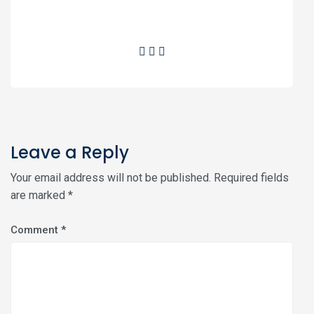
Leave a Reply
Your email address will not be published.
Required fields
are marked
*
Comment
*