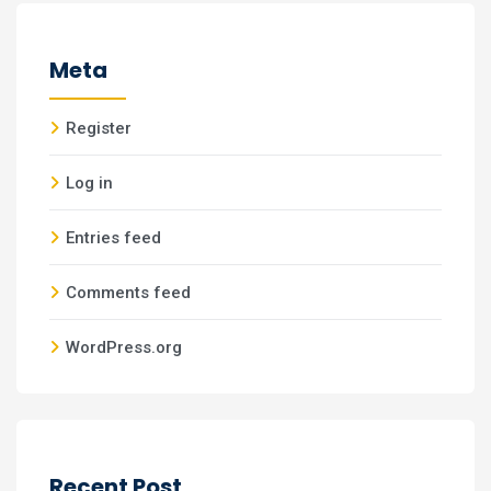
Meta
Register
Log in
Entries feed
Comments feed
WordPress.org
Recent Post