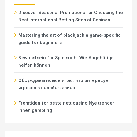
Discover Seasonal Promotions for Choosing the
Best International Betting Sites at Casinos
Mastering the art of blackjack a game-specific
guide for beginners
Bewusstsein für Spielsucht Wie Angehörige
helfen können
Обсуждаем новые игры: что интересует
игроков в онлайн-казино
Fremtiden for beste nett casino Nye trender
innen gambling