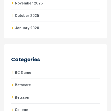
November 2025
October 2025
January 2020
Categories
BC Game
Betscore
Betsson
College