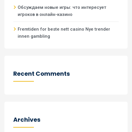
Обсуждаем новые игры: что интересует
игроков в онлайн-казино
Fremtiden for beste nett casino Nye trender
innen gambling
Recent Comments
Archives