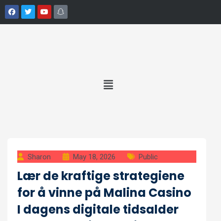
Sharon
May 18, 2026
Public
Lær de kraftige strategiene
for å vinne på Malina Casino
I dagens digitale tidsalder