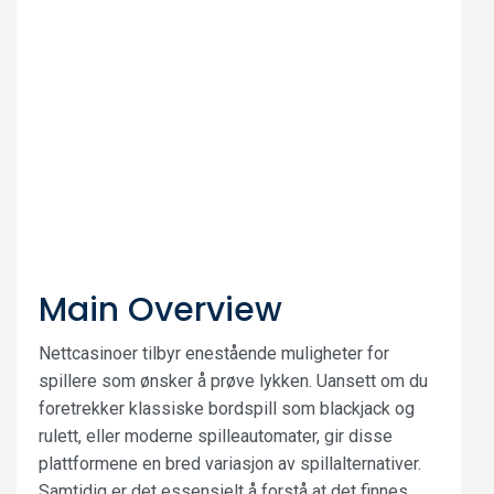
Main Overview
Nettcasinoer tilbyr enestående muligheter for
spillere som ønsker å prøve lykken. Uansett om du
foretrekker klassiske bordspill som blackjack og
rulett, eller moderne spilleautomater, gir disse
plattformene en bred variasjon av spillalternativer.
Samtidig er det essensielt å forstå at det finnes