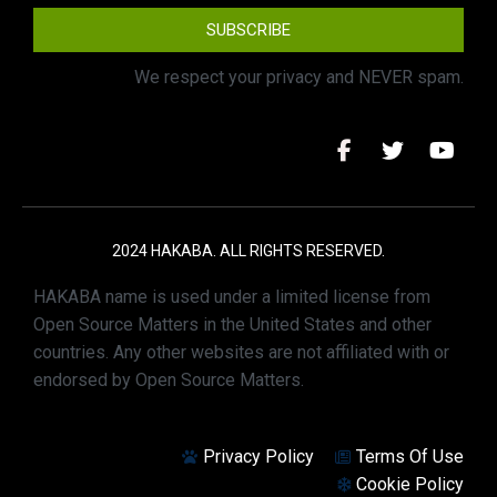
SUBSCRIBE
We respect your privacy and NEVER spam.
2024 HAKABA. ALL RIGHTS RESERVED.
HAKABA name is used under a limited license from
Open Source Matters in the United States and other
countries. Any other websites are not affiliated with or
endorsed by Open Source Matters.
Privacy Policy
Terms Of Use
Cookie Policy