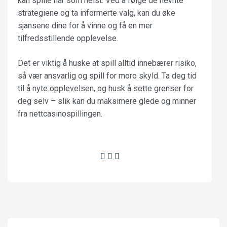
kan spille når som helst. Ved å følge de nevnte
strategiene og ta informerte valg, kan du øke
sjansene dine for å vinne og få en mer
tilfredsstillende opplevelse.
Det er viktig å huske at spill alltid innebærer risiko,
så vær ansvarlig og spill for moro skyld. Ta deg tid
til å nyte opplevelsen, og husk å sette grenser for
deg selv – slik kan du maksimere glede og minner
fra nettcasinospillingen.