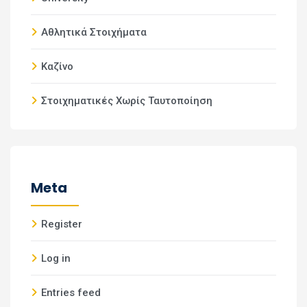
Αθλητικά Στοιχήματα
Καζίνο
Στοιχηματικές Χωρίς Ταυτοποίηση
Meta
Register
Log in
Entries feed