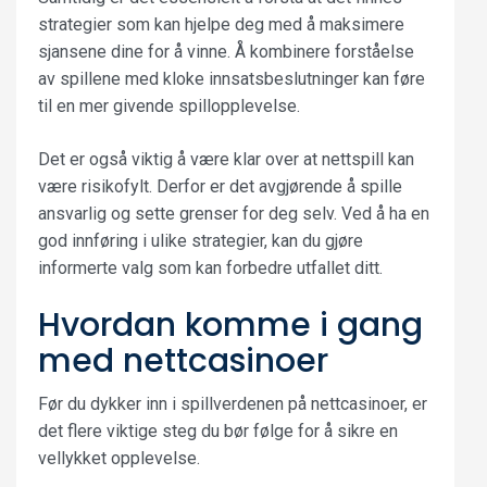
strategier som kan hjelpe deg med å maksimere
sjansene dine for å vinne. Å kombinere forståelse
av spillene med kloke innsatsbeslutninger kan føre
til en mer givende spillopplevelse.
Det er også viktig å være klar over at nettspill kan
være risikofylt. Derfor er det avgjørende å spille
ansvarlig og sette grenser for deg selv. Ved å ha en
god innføring i ulike strategier, kan du gjøre
informerte valg som kan forbedre utfallet ditt.
Hvordan komme i gang
med nettcasinoer
Før du dykker inn i spillverdenen på nettcasinoer, er
det flere viktige steg du bør følge for å sikre en
vellykket opplevelse.