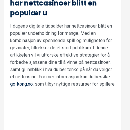
har nettcasinoer blitt en
populær u
I dagens digitale tidsalder har nettcasinoer blitt en
populær underholdning for mange. Med en
kombinasjon av spennende spill og muligheten for
gevinster, tiltrekker de et stort publikum. I denne
artikkelen vil vi utforske effektive strategier for å
forbedre sjansene dine til å vinne på nettcasinoer,
samt gi innblikk i hva du bør tenke på når du velger
et nettcasino. For mer informasjon kan du besøke
go-kong.no
, som tilbyr nyttige ressurser for spillere.