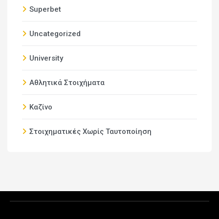
Superbet
Uncategorized
University
Αθλητικά Στοιχήματα
Καζίνο
Στοιχηματικές Χωρίς Ταυτοποίηση