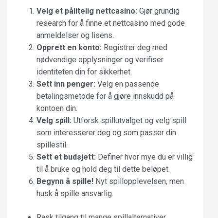
Velg et pålitelig nettcasino:
Gjør grundig
research for å finne et nettcasino med gode
anmeldelser og lisens.
Opprett en konto:
Registrer deg med
nødvendige opplysninger og verifiser
identiteten din for sikkerhet.
Sett inn penger:
Velg en passende
betalingsmetode for å gjøre innskudd på
kontoen din.
Velg spill:
Utforsk spillutvalget og velg spill
som interesserer deg og som passer din
spillestil.
Sett et budsjett:
Definer hvor mye du er villig
til å bruke og hold deg til dette beløpet.
Begynn å spille!
Nyt spillopplevelsen, men
husk å spille ansvarlig.
Rask tilgang til mange spillalternativer