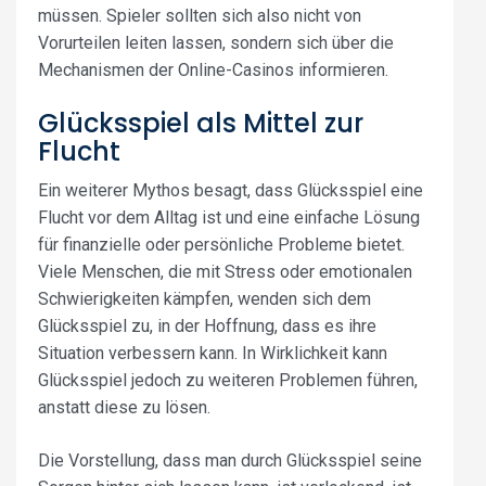
müssen. Spieler sollten sich also nicht von
Vorurteilen leiten lassen, sondern sich über die
Mechanismen der Online-Casinos informieren.
Glücksspiel als Mittel zur
Flucht
Ein weiterer Mythos besagt, dass Glücksspiel eine
Flucht vor dem Alltag ist und eine einfache Lösung
für finanzielle oder persönliche Probleme bietet.
Viele Menschen, die mit Stress oder emotionalen
Schwierigkeiten kämpfen, wenden sich dem
Glücksspiel zu, in der Hoffnung, dass es ihre
Situation verbessern kann. In Wirklichkeit kann
Glücksspiel jedoch zu weiteren Problemen führen,
anstatt diese zu lösen.
Die Vorstellung, dass man durch Glücksspiel seine