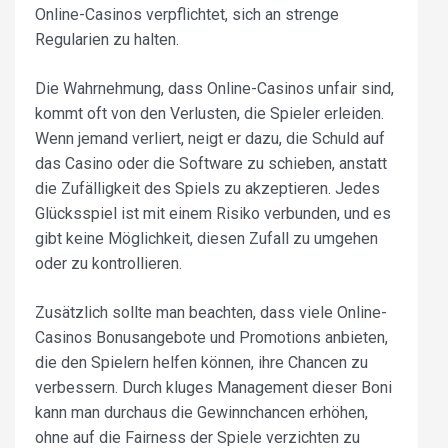
Online-Casinos verpflichtet, sich an strenge
Regularien zu halten.
Die Wahrnehmung, dass Online-Casinos unfair sind,
kommt oft von den Verlusten, die Spieler erleiden.
Wenn jemand verliert, neigt er dazu, die Schuld auf
das Casino oder die Software zu schieben, anstatt
die Zufälligkeit des Spiels zu akzeptieren. Jedes
Glücksspiel ist mit einem Risiko verbunden, und es
gibt keine Möglichkeit, diesen Zufall zu umgehen
oder zu kontrollieren.
Zusätzlich sollte man beachten, dass viele Online-
Casinos Bonusangebote und Promotions anbieten,
die den Spielern helfen können, ihre Chancen zu
verbessern. Durch kluges Management dieser Boni
kann man durchaus die Gewinnchancen erhöhen,
ohne auf die Fairness der Spiele verzichten zu