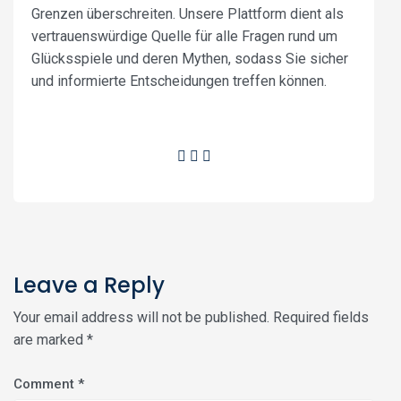
Grenzen überschreiten. Unsere Plattform dient als
vertrauenswürdige Quelle für alle Fragen rund um
Glücksspiele und deren Mythen, sodass Sie sicher
und informierte Entscheidungen treffen können.
Leave a Reply
Your email address will not be published.
Required fields
are marked
*
Comment
*