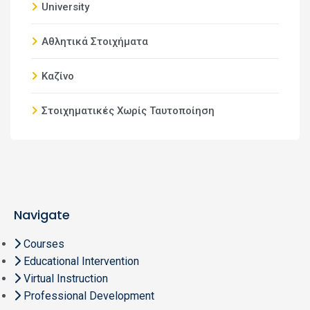
University
Αθλητικά Στοιχήματα
Καζίνο
Στοιχηματικές Χωρίς Ταυτοποίηση
Navigate
Courses
Educational Intervention
Virtual Instruction
Professional Development