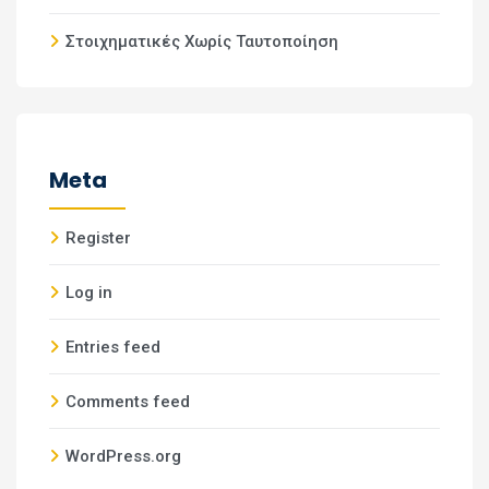
Στοιχηματικές Χωρίς Ταυτοποίηση
Meta
Register
Log in
Entries feed
Comments feed
WordPress.org