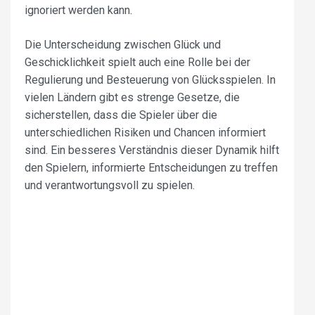
ignoriert werden kann.
Die Unterscheidung zwischen Glück und
Geschicklichkeit spielt auch eine Rolle bei der
Regulierung und Besteuerung von Glücksspielen. In
vielen Ländern gibt es strenge Gesetze, die
sicherstellen, dass die Spieler über die
unterschiedlichen Risiken und Chancen informiert
sind. Ein besseres Verständnis dieser Dynamik hilft
den Spielern, informierte Entscheidungen zu treffen
und verantwortungsvoll zu spielen.