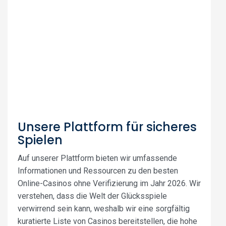
Unsere Plattform für sicheres
Spielen
Auf unserer Plattform bieten wir umfassende
Informationen und Ressourcen zu den besten
Online-Casinos ohne Verifizierung im Jahr 2026. Wir
verstehen, dass die Welt der Glücksspiele
verwirrend sein kann, weshalb wir eine sorgfältig
kuratierte Liste von Casinos bereitstellen, die hohe