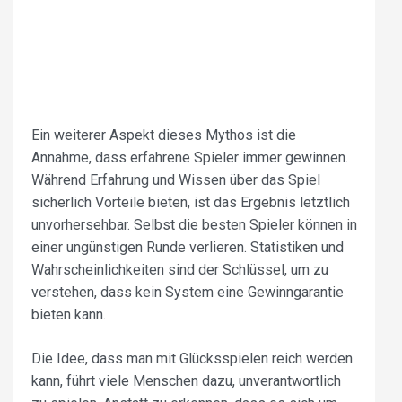
Ein weiterer Aspekt dieses Mythos ist die
Annahme, dass erfahrene Spieler immer gewinnen.
Während Erfahrung und Wissen über das Spiel
sicherlich Vorteile bieten, ist das Ergebnis letztlich
unvorhersehbar. Selbst die besten Spieler können in
einer ungünstigen Runde verlieren. Statistiken und
Wahrscheinlichkeiten sind der Schlüssel, um zu
verstehen, dass kein System eine Gewinngarantie
bieten kann.
Die Idee, dass man mit Glücksspielen reich werden
kann, führt viele Menschen dazu, unverantwortlich