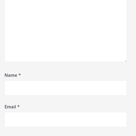
Name
*
Email
*