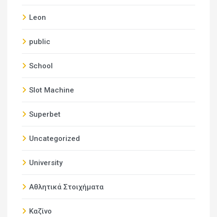
Leon
public
School
Slot Machine
Superbet
Uncategorized
University
Αθλητικά Στοιχήματα
Καζίνο