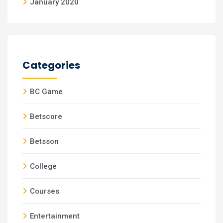
January 2020
Categories
BC Game
Betscore
Betsson
College
Courses
Entertainment