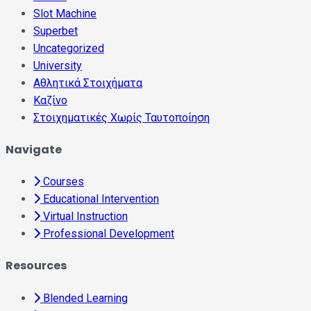
Slot Machine
Superbet
Uncategorized
University
Αθλητικά Στοιχήματα
Καζίνο
Στοιχηματικές Χωρίς Ταυτοποίηση
Navigate
Courses
Educational Intervention
Virtual Instruction
Professional Development
Resources
Blended Learning