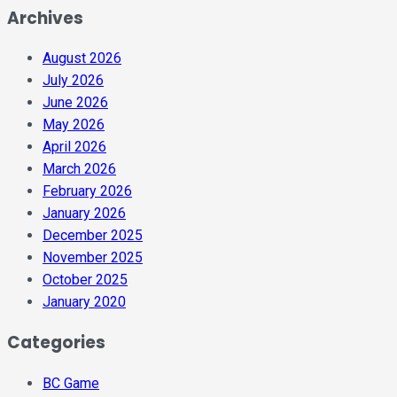
Archives
August 2026
July 2026
June 2026
May 2026
April 2026
March 2026
February 2026
January 2026
December 2025
November 2025
October 2025
January 2020
Categories
BC Game