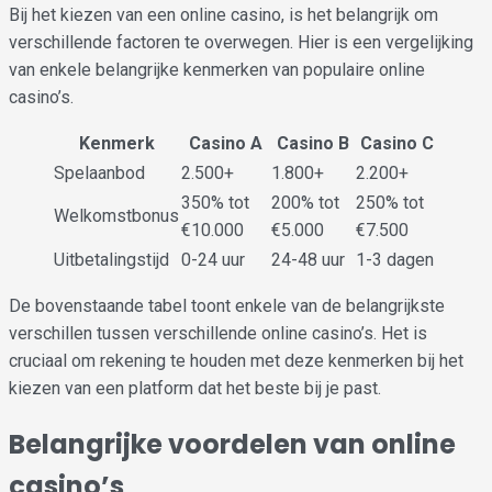
Bij het kiezen van een online casino, is het belangrijk om
verschillende factoren te overwegen. Hier is een vergelijking
van enkele belangrijke kenmerken van populaire online
casino’s.
Kenmerk
Casino A
Casino B
Casino C
Spelaanbod
2.500+
1.800+
2.200+
350% tot
200% tot
250% tot
Welkomstbonus
€10.000
€5.000
€7.500
Uitbetalingstijd
0-24 uur
24-48 uur
1-3 dagen
De bovenstaande tabel toont enkele van de belangrijkste
verschillen tussen verschillende online casino’s. Het is
cruciaal om rekening te houden met deze kenmerken bij het
kiezen van een platform dat het beste bij je past.
Belangrijke voordelen van online
casino’s