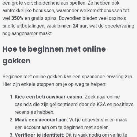
een grote verscheidenheid aan spellen. Ze hebben ook
aantrekkelijke bonussen, waaronder welkomstbonussen tot
wel
350%
en gratis spins. Bovendien bieden veel casino’s
snelle uitbetalingen, vaak binnen
24 uur
, wat de speelervaring
nog aangenamer maakt.
Hoe te beginnen met online
gokken
Beginnen met online gokken kan een spannende ervaring zijn.
Hier zijn enkele stappen om je op weg te helpen:
Kies een betrouwbaar casino:
Zoek naar online
casino’s die zijn gelicentieerd door de KSA en positieve
recensies hebben.
Maak een account aan:
Vul je gegevens in en maak
een account aan om te beginnen met spelen.
Verifieer je identiteit:
Dit is vaak nodig om veilig te