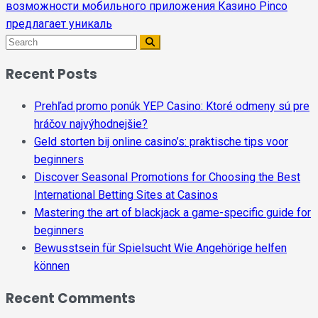
navigation
возможности мобильного приложения Казино Pinco
предлагает уникаль
Recent Posts
Prehľad promo ponúk YEP Casino: Ktoré odmeny sú pre
hráčov najvýhodnejšie?
Geld storten bij online casino’s: praktische tips voor
beginners
Discover Seasonal Promotions for Choosing the Best
International Betting Sites at Casinos
Mastering the art of blackjack a game-specific guide for
beginners
Bewusstsein für Spielsucht Wie Angehörige helfen
können
Recent Comments