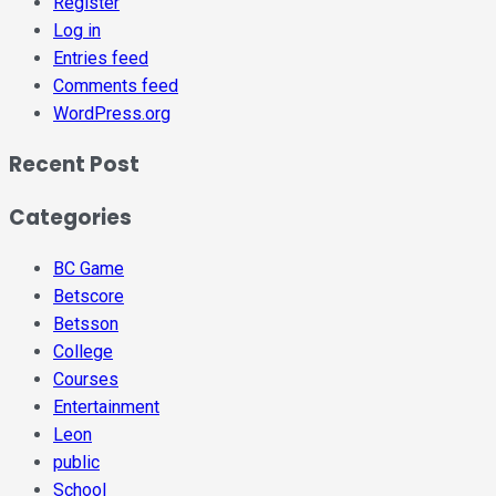
Register
Log in
Entries feed
Comments feed
WordPress.org
Recent Post
Categories
BC Game
Betscore
Betsson
College
Courses
Entertainment
Leon
public
School