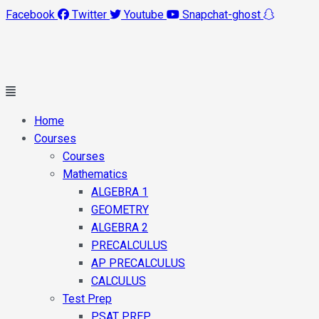
Facebook
Twitter
Youtube
Snapchat-ghost
Main
Menu
Home
Courses
Courses
Mathematics
ALGEBRA 1
GEOMETRY
ALGEBRA 2
PRECALCULUS
AP PRECALCULUS
CALCULUS
Test Prep
PSAT PREP