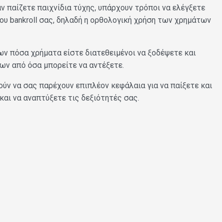
ν παίζετε παιχνίδια τύχης, υπάρχουν τρόποι να ελέγξετε
του bankroll σας, δηλαδή η ορθολογική χρήση των χρημάτων
ων πόσα χρήματα είστε διατεθειμένοι να ξοδέψετε και
ων από όσα μπορείτε να αντέξετε.
ύν να σας παρέχουν επιπλέον κεφάλαια για να παίξετε και
και να αναπτύξετε τις δεξιότητές σας.