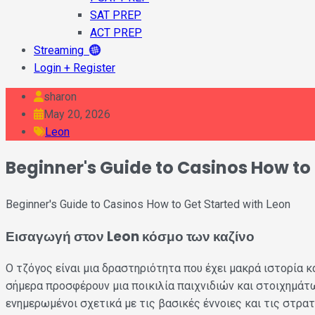
SAT PREP
ACT PREP
Streaming
Login + Register
sharon
May 20, 2026
Leon
Beginner's Guide to Casinos How to 
Beginner's Guide to Casinos How to Get Started with Leon
Εισαγωγή στον Leon κόσμο των καζίνο
Ο τζόγος είναι μια δραστηριότητα που έχει μακρά ιστορία κ
σήμερα προσφέρουν μια ποικιλία παιχνιδιών και στοιχημάτω
ενημερωμένοι σχετικά με τις βασικές έννοιες και τις στρα