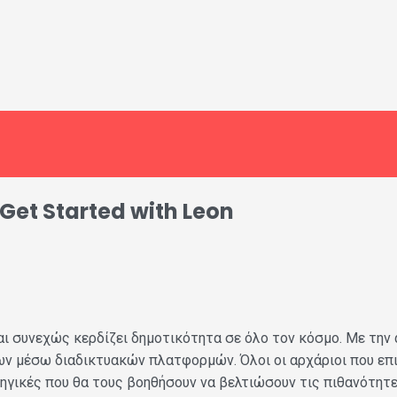
Get Started with Leon
αι συνεχώς κερδίζει δημοτικότητα σε όλο τον κόσμο. Με την 
ν μέσω διαδικτυακών πλατφορμών. Όλοι οι αρχάριοι που επιθ
τηγικές που θα τους βοηθήσουν να βελτιώσουν τις πιθανότητε