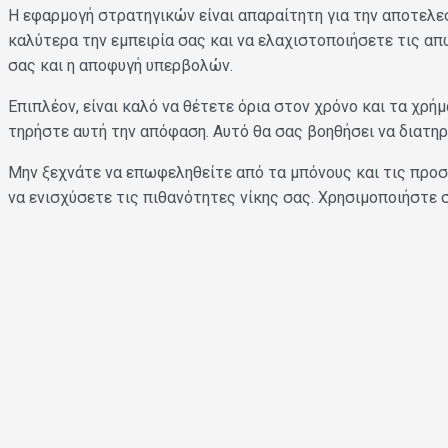
Η εφαρμογή στρατηγικών είναι απαραίτητη για την αποτελεσ
καλύτερα την εμπειρία σας και να ελαχιστοποιήσετε τις απώ
σας και η αποφυγή υπερβολών.
Επιπλέον, είναι καλό να θέτετε όρια στον χρόνο και τα χρ
τηρήστε αυτή την απόφαση. Αυτό θα σας βοηθήσει να διατη
Μην ξεχνάτε να επωφεληθείτε από τα μπόνους και τις προσ
να ενισχύσετε τις πιθανότητες νίκης σας. Χρησιμοποιήστε σ