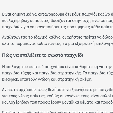
Είναι σημαντικό να κατανοήσουμε ότι κάθε παιχνίδι καζίνο έ
κουλοχέρηδες, οι παίκτες βασίζονται στην τύχη, ενώ σε παι
παιχνιδιών για να ικανοποιήσει τις προτιμήσεις κάθε παίκτη
Αναζητώντας το ιδανικό καζίνο, οι χρήστες πρέπει να δώσο
όλα τα παραπάνω, καθιστώντας το μια εξαιρετική επιλογή γ
Πώς να επιλέξετε το σωστό παιχνίδι
Η επιλογή του σωστού παιχνιδιού είναι καθοριστική για την
παιχνίδια τύχης και παιχνίδια στρατηγικής. Τα παιχνίδια τ
blackjack, απαιτούν γνώση και στρατηγική σκέψη.
Αν είστε αρχάριος, ίσως θελήσετε να ξεκινήσετε με παιχνίδ
για τους νέους παίκτες, καθώς οι κανόνες τους είναι απλοί κ
κουλοχέρηδων που προσφέρουν μοναδικά θέματα και προοδ
Ωστόσο, αν επιθυμείτε να δοκιμάσετε τη στρατηγική σας, μπ