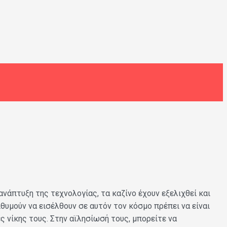
ανάπτυξη της τεχνολογίας, τα καζίνο έχουν εξελιχθεί και
υμούν να εισέλθουν σε αυτόν τον κόσμο πρέπει να είναι
ς νίκης τους. Στην αϊλησίωσή τους, μπορείτε να