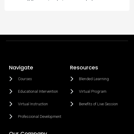
Navigate
Resources
Courses
Blended Learning
Educational Intervention
Virtual Program
Virtual Instruction
Benefits of Live Session
Professional Development
Our Company