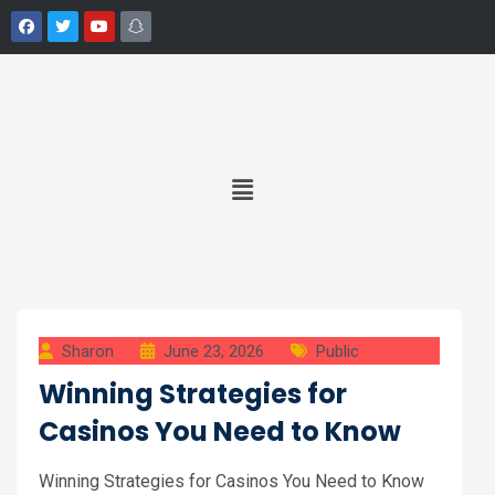
Sharon
June 23, 2026
Public
Winning Strategies for
Casinos You Need to Know
Winning Strategies for Casinos You Need to Know