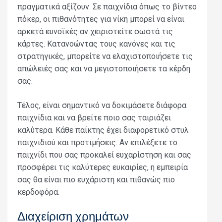
πραγματικά αξίζουν. Σε παιχνίδια όπως το βίντεο
πόκερ, οι πιθανότητες για νίκη μπορεί να είναι
αρκετά ευνοϊκές αν χειριστείτε σωστά τις
κάρτες. Κατανοώντας τους κανόνες και τις
στρατηγικές, μπορείτε να ελαχιστοποιήσετε τις
απώλειές σας και να μεγιστοποιήσετε τα κέρδη
σας.
Τέλος, είναι σημαντικό να δοκιμάσετε διάφορα
παιχνίδια και να βρείτε ποιο σας ταιριάζει
καλύτερα. Κάθε παίκτης έχει διαφορετικό στυλ
παιχνιδιού και προτιμήσεις. Αν επιλέξετε το
παιχνίδι που σας προκαλεί ευχαρίστηση και σας
προσφέρει τις καλύτερες ευκαιρίες, η εμπειρία
σας θα είναι πιο ευχάριστη και πιθανώς πιο
κερδοφόρα.
Διαχείριση χρημάτων