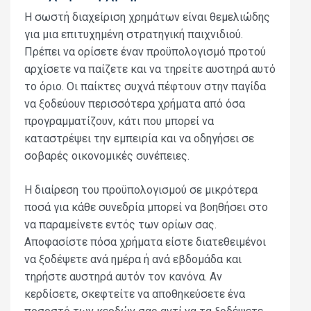
Η σωστή διαχείριση χρημάτων είναι θεμελιώδης
για μια επιτυχημένη στρατηγική παιχνιδιού.
Πρέπει να ορίσετε έναν προϋπολογισμό προτού
αρχίσετε να παίζετε και να τηρείτε αυστηρά αυτό
το όριο. Οι παίκτες συχνά πέφτουν στην παγίδα
να ξοδεύουν περισσότερα χρήματα από όσα
προγραμματίζουν, κάτι που μπορεί να
καταστρέψει την εμπειρία και να οδηγήσει σε
σοβαρές οικονομικές συνέπειες.
Η διαίρεση του προϋπολογισμού σε μικρότερα
ποσά για κάθε συνεδρία μπορεί να βοηθήσει στο
να παραμείνετε εντός των ορίων σας.
Αποφασίστε πόσα χρήματα είστε διατεθειμένοι
να ξοδέψετε ανά ημέρα ή ανά εβδομάδα και
τηρήστε αυστηρά αυτόν τον κανόνα. Αν
κερδίσετε, σκεφτείτε να αποθηκεύσετε ένα