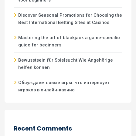
voor beginners
Discover Seasonal Promotions for Choosing the
Best International Betting Sites at Casinos
Mastering the art of blackjack a game-specific
guide for beginners
Bewusstsein für Spielsucht Wie Angehörige
helfen können
Обсуждаем новые игры: что интересует
игроков в онлайн-казино
Recent Comments