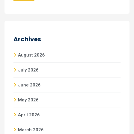
Archives
August 2026
July 2026
June 2026
May 2026
April 2026
March 2026