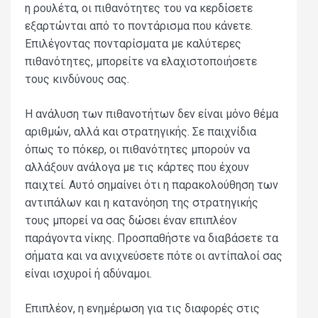
η ρουλέτα, οι πιθανότητες του να κερδίσετε
εξαρτώνται από το ποντάρισμα που κάνετε.
Επιλέγοντας πονταρίσματα με καλύτερες
πιθανότητες, μπορείτε να ελαχιστοποιήσετε
τους κινδύνους σας.
Η ανάλυση των πιθανοτήτων δεν είναι μόνο θέμα
αριθμών, αλλά και στρατηγικής. Σε παιχνίδια
όπως το πόκερ, οι πιθανότητες μπορούν να
αλλάξουν ανάλογα με τις κάρτες που έχουν
παιχτεί. Αυτό σημαίνει ότι η παρακολούθηση των
αντιπάλων και η κατανόηση της στρατηγικής
τους μπορεί να σας δώσει έναν επιπλέον
παράγοντα νίκης. Προσπαθήστε να διαβάσετε τα
σήματα και να ανιχνεύσετε πότε οι αντίπαλοί σας
είναι ισχυροί ή αδύναμοι.
Επιπλέον, η ενημέρωση για τις διαφορές στις